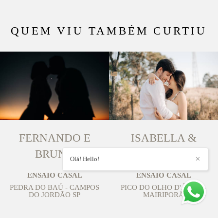
QUEM VIU TAMBÉM CURTIU
FERNANDO E
ISABELLA &
BRUNA
FERNANDO
Olá! Hello!
✕
ENSAIO CASAL
ENSAIO CASAL
PEDRA DO BAÚ - CAMPOS
PICO DO OLHO D'ÁGUA -
DO JORDÃO SP
MAIRIPORÃ